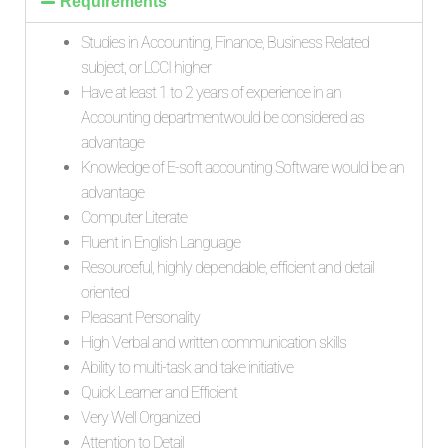
Requirements
Studies in Accounting, Finance, Business Related
subject, or LCCI higher
Have at least 1 to 2 years of experience in an
Accounting departmentwould be considered as
advantage
Knowledge of E-soft accounting Software would be an
advantage
Computer Literate
Fluent in English Language
Resourceful, highly dependable, efficient and detail
oriented
Pleasant Personality
High Verbal and written communication skills
Ability to multi-task and take initiative
Quick Learner and Efficient
Very Well Organized
Attention to Detail